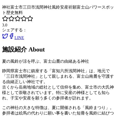
神社
富士市
三日市浅間神社
風鈴
安産祈願
富士山
パワースポッ
ト
歴史
無料
3.0
シェアする：
LINE
施設紹介
About
夏の風鈴が涼を呼ぶ、富士山麓の由緒ある神社
静岡県富士市に鎮座する「富知六所浅間神社」は、地元で
「三日市浅間神社」として親しまれる、富士山南麓を守護す
る由緒正しい神社です。
古くから岳南地域の総社として信仰を集め、富士市の大氏神
様として崇敬されています。特に安産の神様としても知ら
れ、子宝や安産を願う多くの参拝者が訪れます。
この神社の大きな特徴は、夏に開催される「風鈴まつり」。
参拝者は絵馬の代わりに願い事を書いた短冊を風鈴に結びつ