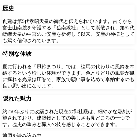
歴史
創建は第5代孝昭天皇の御代と伝えられています。古くから
富士山南麓を守護する「岳南総社」として崇敬され、第52代
嵯峨天皇の中宮のご安産を祈祷して以来、安産の神様として
も篤く信仰されています。
特別な体験
夏に行われる「風鈴まつり」では、絵馬の代わりに風鈴を奉
納するという珍しい体験ができます。色とりどりの風鈴が風
に揺れる光景は圧巻で、家族で願い事を込めて奉納するのも
良い思い出になります。
隠れた魅力
約250年ぶりに改築された現在の御社殿は、細やかな彫刻が
施されており、建築物としての美しさも見どころの一つで
す。歴史の重みと職人の技を感じることができます。
地図を読み込み中...