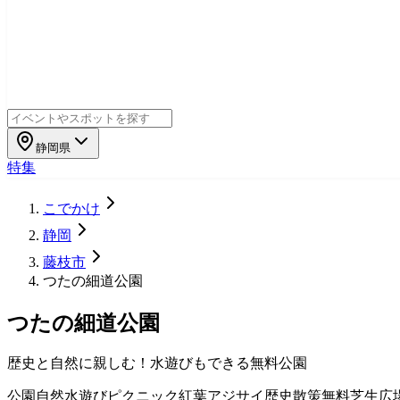
静岡県
特集
こでかけ
静岡
藤枝市
つたの細道公園
つたの細道公園
歴史と自然に親しむ！水遊びもできる無料公園
公園
自然
水遊び
ピクニック
紅葉
アジサイ
歴史
散策
無料
芝生広