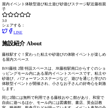
屋内イベント
体験型遊び
粘土遊び
砂遊び
ステージ
駅近
藤枝
親
子
3.0
シェアする：
LINE
施設紹介
About
藤枝駅すぐ！変わった粘土や砂遊びの体験イベントが楽しめ
る屋内スペース
BiVi藤枝 2階 特設スペースは、JR藤枝駅南口からすぐのショ
ッピングモール内にある屋内イベントスペースです。粘土や
砂遊び、パフォーマンスステージなど、遊びを通じた学びの
体験型イベントが開催され、小さなお子さんの好奇心を刺激
します。
同じ2階には無料で利用できる藤枝おやこ館があり、和室で
自由に遊べるほか、モール内には図書館、書店、英会話教
室、映画館、飲食店などが揃っています。イベント参加の合