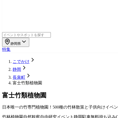
静岡県
特集
こでかけ
静岡
長泉町
富士竹類植物園
富士竹類植物園
日本唯一の竹専門植物園！500種の竹林散策と子供向けイベ
竹林
植物園
自然観察
自由研究
イベント
静岡
駐車無料
持ち込み