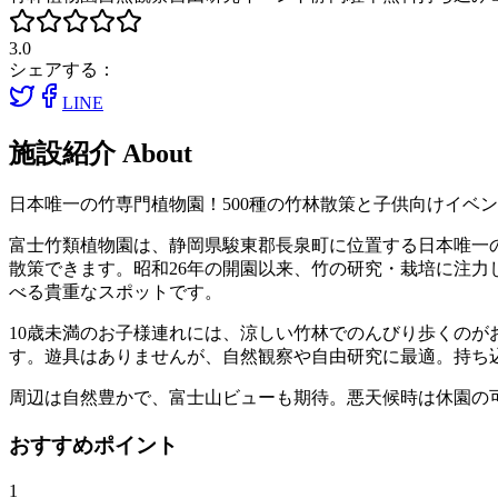
3.0
シェアする：
LINE
施設紹介
About
日本唯一の竹専門植物園！500種の竹林散策と子供向けイベ
富士竹類植物園は、静岡県駿東郡長泉町に位置する日本唯一の
散策できます。昭和26年の開園以来、竹の研究・栽培に注
べる貴重なスポットです。
10歳未満のお子様連れには、涼しい竹林でのんびり歩くの
す。遊具はありませんが、自然観察や自由研究に最適。持ち
周辺は自然豊かで、富士山ビューも期待。悪天候時は休園の
おすすめポイント
1