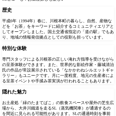
歴史
平成6年（1994年）春に、川根本町の暮らし、自然、産物な
どを「お茶」をキーワードに紹介するコミュニティエリアと
してオープンしました。国土交通省指定の「道の駅」でもあ
り、地域の情報発信拠点としての役割も担っています。
特別な体験
専門スタッフによる川根茶の正しい淹れ方指導を受けながら
の呈茶体験ができます。また、世界的な影絵作家・藤城清治
氏の作品が常設展示されている「なかかわねシルエットギャ
ラリー」もユニークです。月に一度程度、地元の生産者によ
る呈茶イベントや手揉み茶実演が行われることもあります。
隠れた魅力
お土産処「緑のたまてばこ」の飲食スペースや屋外の芝生広
場から、大井川鐵道を走るSL（蒸気機関車）が通過するの
を間近に見られる可能性があります。SLの通過時刻を事前