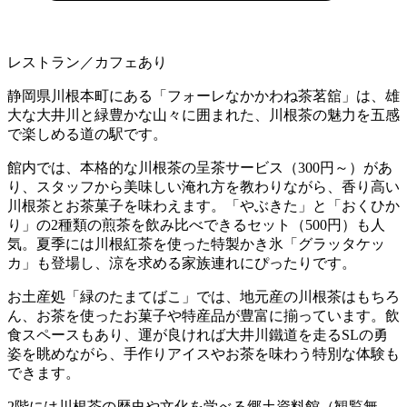
レストラン／カフェあり
静岡県川根本町にある「フォーレなかかわね茶茗舘」は、雄
大な大井川と緑豊かな山々に囲まれた、川根茶の魅力を五感
で楽しめる道の駅です。
館内では、本格的な川根茶の呈茶サービス（300円～）があ
り、スタッフから美味しい淹れ方を教わりながら、香り高い
川根茶とお茶菓子を味わえます。「やぶきた」と「おくひか
り」の2種類の煎茶を飲み比べできるセット（500円）も人
気。夏季には川根紅茶を使った特製かき氷「グラッタケッ
カ」も登場し、涼を求める家族連れにぴったりです。
お土産処「緑のたまてばこ」では、地元産の川根茶はもちろ
ん、お茶を使ったお菓子や特産品が豊富に揃っています。飲
食スペースもあり、運が良ければ大井川鐵道を走るSLの勇
姿を眺めながら、手作りアイスやお茶を味わう特別な体験も
できます。
2階には川根茶の歴史や文化を学べる郷土資料館（観覧無