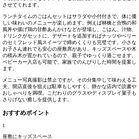
させてくれます。
ランチタイムのごはんセットはサラダや小付付きで、体に優
しい味わいのメニューが楽しめます。例えば林檎と合鴨の和
風丼や揚げ鶏の甘酢あんかけなどが登場し、ごはん、汁物、
ドリンクがセットに。デザートを追加すればナッツやベリー
のセミフレッド風スイーツで締めくくりも完璧です。小さな
お子さん連れでも安心の座敷席があり、キッズスペースや木
の積み木が置かれているので、親子でゆっくり過ごせます。
ベビーカー入店も可能で、家族でのんびりした時間を提案し
ます。
メニュー写真撮影は禁止ですが、その分集中して味わえる工
夫。開店直後を狙えば駐車もしやすく、静かな店内で読書や
おしゃべりを満喫。こだわりのグラスやディスプレイ菓子も
さりげない癒しを提供します。
おすすめポイント
1
座敷にキッズスペース