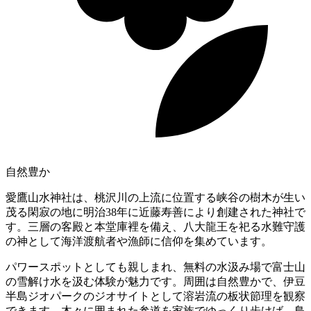
自然豊か
愛鷹山水神社は、桃沢川の上流に位置する峡谷の樹木が生い
茂る閑寂の地に明治38年に近藤寿善により創建された神社で
す。三層の客殿と本堂庫裡を備え、八大龍王を祀る水難守護
の神として海洋渡航者や漁師に信仰を集めています。
パワースポットとしても親しまれ、無料の水汲み場で富士山
の雪解け水を汲む体験が魅力です。周囲は自然豊かで、伊豆
半島ジオパークのジオサイトとして溶岩流の板状節理を観察
できます。木々に囲まれた参道を家族でゆっくり歩けば、鳥