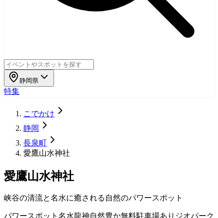
静岡県
特集
こでかけ
静岡
長泉町
愛鷹山水神社
愛鷹山水神社
峡谷の清流と名水に癒される自然のパワースポット
パワースポット
名水
龍神
自然豊か
無料
駐車場あり
ジオパーク