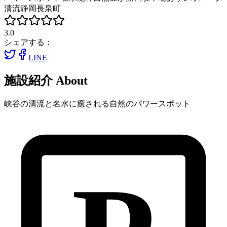
清流
静岡
長泉町
3.0
シェアする：
LINE
施設紹介
About
峡谷の清流と名水に癒される自然のパワースポット