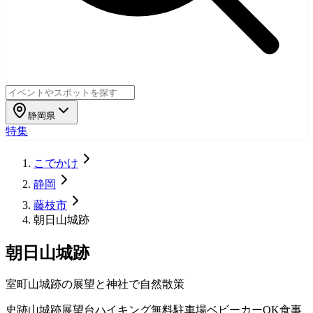
静岡県
特集
こでかけ
静岡
藤枝市
朝日山城跡
朝日山城跡
室町山城跡の展望と神社で自然散策
史跡
山城跡
展望台
ハイキング
無料
駐車場
ベビーカーOK
食事