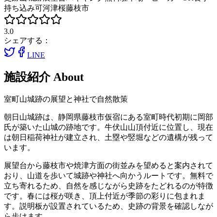
持ち込み可
河津桜
藤枝市
3.0
シェアする：
LINE
施設紹介
About
室町山城跡の展望と神社で自然散策
朝日山城跡は、静岡県藤枝市仮宿にある室町時代初期に岡部
氏が築いた山城の跡地です。牛伏山山頂付近に位置し、現在
は朝日稲荷神社が建立され、土塁や竪堀などの遺構が残って
います。
展望台から藤枝市や焼津方面の街並みを望めると案内されて
おり、山道を歩いて城跡や神社へ向かうルートです。無料で
立ち寄れるため、自然を感じながら史跡をたどれるのが特徴
です。春には桜が咲き、頂上付近が季節の彩りに包まれま
す。説明板が設置されているため、史跡の背景を確認しなが
ら歩けます。