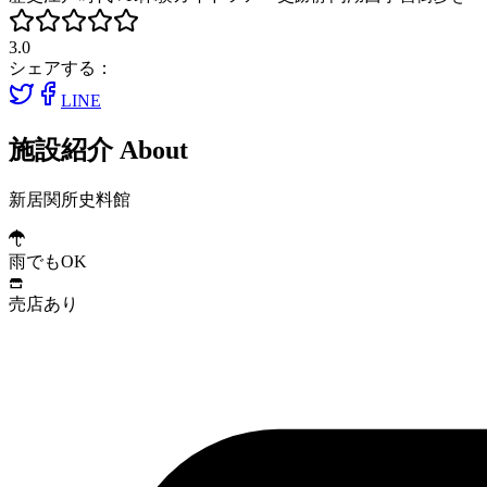
3.0
シェアする：
LINE
施設紹介
About
新居関所史料館
雨でもOK
売店あり