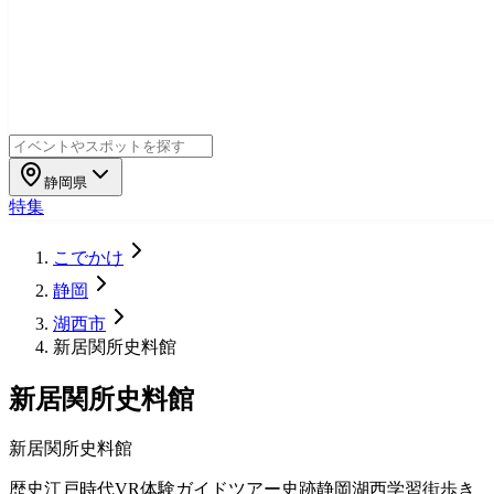
静岡県
特集
こでかけ
静岡
湖西市
新居関所史料館
新居関所史料館
新居関所史料館
歴史
江戸時代
VR体験
ガイドツアー
史跡
静岡
湖西
学習
街歩き