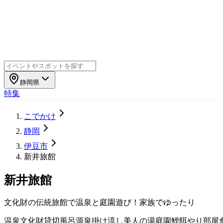
静岡県
特集
こでかけ
静岡
伊豆市
新井旅館
新井旅館
文化財の伝統旅館で温泉と庭園遊び！家族でゆったり
温泉
文化財
貸切風呂
源泉掛け流し
美人の湯
庭園
鯉餌やり
部屋