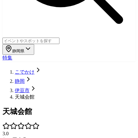
静岡県
特集
こでかけ
静岡
伊豆市
天城会館
天城会館
3.0