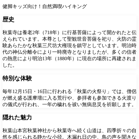
健脚キッズ向け！自然満喫ハイキング
歴史
秋葉寺は養老2年（718年）に行基菩薩によって開かれたと伝
えられています。本尊として聖観世音菩薩を祀り、火防の霊
験あらたかな秋葉三尺坊大権現を鎮守としています。明治時
代の神仏分離令により一時廃寺となりましたが、多くの信者
の熱意により明治13年（1880年）に現在の場所に再建されま
した。
特別な体験
毎年12月15日・16日に行われる「秋葉の火祭り」では、僧侶
が燃え盛る護摩壇に入る荒行や、参拝者も参加できる火渡り
の儀式が行われ、一年の穢れを祓い無病息災を祈願します。
隠れた魅力
秋葉山本宮秋葉神社から秋葉寺へ続く山道は、四季折々の自
然を感じられる静かな小径。木漏れ日の中、鳥の声を聞きな