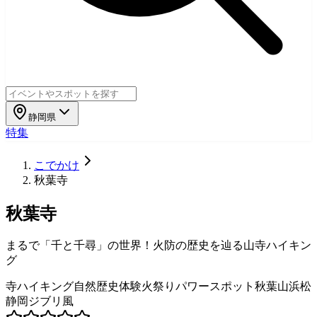
静岡県
特集
こでかけ
秋葉寺
秋葉寺
まるで「千と千尋」の世界！火防の歴史を辿る山寺ハイキン
グ
寺
ハイキング
自然
歴史体験
火祭り
パワースポット
秋葉山
浜松
静岡
ジブリ風