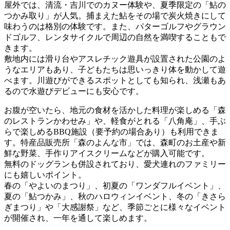
屋外では、清流・吉川でのカヌー体験や、夏季限定の「鮎の
つかみ取り」が人気。捕まえた鮎をその場で炭火焼きにして
味わうのは格別の体験です。また、パターゴルフやグラウン
ドゴルフ、レンタサイクルで周辺の自然を満喫することもで
きます。
敷地内には滑り台やアスレチック遊具が設置された公園のよ
うなエリアもあり、子どもたちは思いっきり体を動かして遊
べます。川遊びができるスポットとしても知られ、浅瀬もあ
るので水遊びデビューにも安心です。
お腹が空いたら、地元の食材を活かした料理が楽しめる「森
のレストランかわせみ」や、軽食がとれる「八角庵」、手ぶ
らで楽しめるBBQ施設（要予約の場合あり）も利用できま
す。特産品販売所「森のよんな市」では、森町のお土産や新
鮮な野菜、手作りアイスクリームなどが購入可能です。
無料のドッグランも併設されており、愛犬連れのファミリー
にも嬉しいポイント。
春の「やよいのまつり」、初夏の「ワンダフルイベント」、
夏の「鮎つかみ」、秋のハロウィンイベント、冬の「きさら
ぎまつり」や「大感謝祭」など、季節ごとに様々なイベント
が開催され、一年を通して楽しめます。