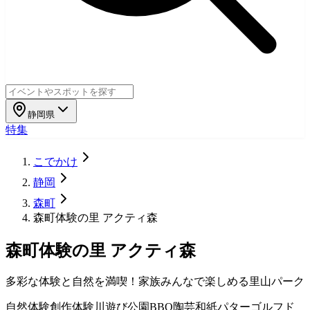
静岡県
特集
こでかけ
静岡
森町
森町体験の里 アクティ森
森町体験の里 アクティ森
多彩な体験と自然を満喫！家族みんなで楽しめる里山パーク
自然体験
創作体験
川遊び
公園
BBQ
陶芸
和紙
パターゴルフ
ド