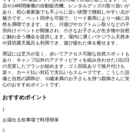
店や24時間稼働の自動販売機、レンタルグッズの取り扱いが
あり、初心者家族でも手ぶらに近い状態で挑戦しやすい点が
魅力です。ペット同伴も可能で、リード着用により一緒に自
然を満喫できます。また、川遊びやカブトムシ取りなどの子
供向けイベントが開催され、小さなお子さんが生き物や自然
に触れ合う機会を提供します。場内に湧くバナジウム天然水
や貸切露天風呂も利用でき、遊び疲れた体を癒せます。
周辺には芝川が近く、歩いてアクセス可能な自然スポットも
あり、キャンプ以外のアクティビティを組み合わせた1泊2日
の充実したプランが組めます。ゴミ回収ありで後片付けも
楽々、カード払い対応で支払いもスムーズです。こうした設
備と自然の調和が、10歳未満のお子さんを持つ親御さんに安
心のおすすめポイントです。
おすすめポイント
1
お湯出る炊事場で料理簡単
2