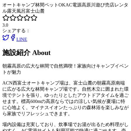
オートキャンプ
林間
ペットOK
AC電源
高原
川遊び
売店
レンタ
ル
露天風呂
富士山麓
3.0
シェアする：
LINE
施設紹介
About
朝霧高原の広大な林間で自然満喫！家族向けキャンプイベン
トが魅力
ACN西富士オートキャンプ場は、富士山麓の朝霧高原南端
に広がる広大な林間キャンプ場です。自然木立に囲まれた環
境でテントを張り、ゆったりとしたアウトドアタイムを過ご
せます。標高600mの高原ならではの涼しい気候が夏場に特
に心地よく、マイナスイオンたっぷりの森林浴を楽しみなが
ら家族でリフレッシュできます。
場内設備は充実しており、炊事場でお湯が出るため料理がし
やすく、AC電源サイトも利用可能で快適に過ごせます。売