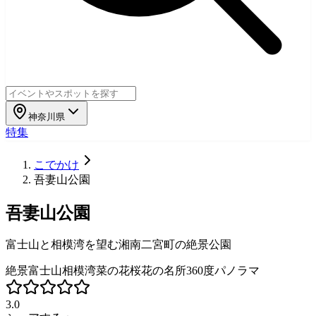
神奈川県
特集
こでかけ
吾妻山公園
吾妻山公園
富士山と相模湾を望む湘南二宮町の絶景公園
絶景
富士山
相模湾
菜の花
桜
花の名所
360度パノラマ
3.0