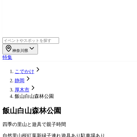
神奈川県
特集
こでかけ
静岡
厚木市
飯山白山森林公園
飯山白山森林公園
四季の里山と遊具で親子時間
自然
里山
桜
紅葉
新緑
子連れ
遊具あり
駐車場あり